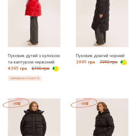
Пуховик дутий з куліскою
Пуховик довгий чорний
та каптуром червоний
3995 грн
7990 грн
4395 грн
8790 грн
ОБМЕЖЕНА КІЛЬКІСТЬ
-50%
-50%