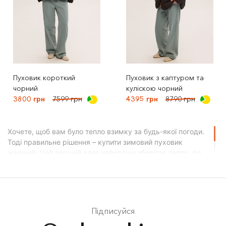
Пуховик короткий
Пуховик з каптуром та
чорний
куліскою чорний
3800 грн
7599 грн
4395 грн
8790 грн
Хочете, щоб вам було тепло взимку за будь-якої погоди.
Тоді правильне рішення – купити зимовий пуховик
жіночий. Цей верхній одяг найкраще зберігає тепло, до
того ж дуже зручний та практичний. Під нього можна
носити речі різного стилю – джинси, спортивні костюми,
сукні, спідниці тощо. Головне – правильно обрати
пуховик жіночий, який буде пасувати вам та надійно
зігрівати взимку. Розповідаємо, як це зробити у 3 кроки!
Підписуйся
Крок 1 – обираємо фасон