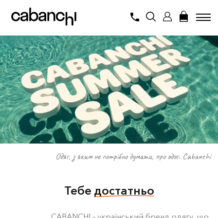
Одяг, з яким не потрібно думати, про одяг.
Cabanchi
Тебе
достатньо
CABANCHI – український бренд одягу, що