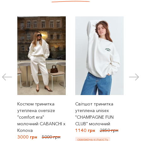
Костюм тринитка
Світшот тринитка
Пух
утеплена oversize
утеплена unisex
кул
"comfort era"
"CHAMPAGNE FUN
чер
молочний CABANCHI x
CLUB" молочний
439
Konova
1140 грн
2850 грн
ОБМ
3000 грн
5000 грн
ОБМЕЖЕНА КІЛЬКІСТЬ