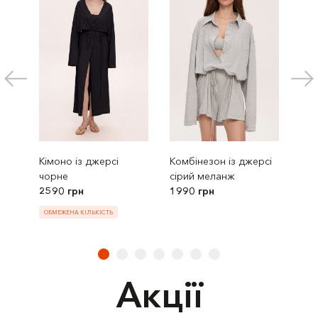
Кімоно із джерсі
Комбінезон із джерсі
Шор
чорне
сірий меланж
бла
2590 грн
1990 грн
199
ОБМЕЖЕНА КІЛЬКІСТЬ
Акції