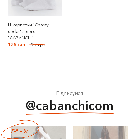
Шкарпетки "Charity
socks" з лого
"CABANCHI"
138 грн
229 грн
Підписуйся
@cabanchicom