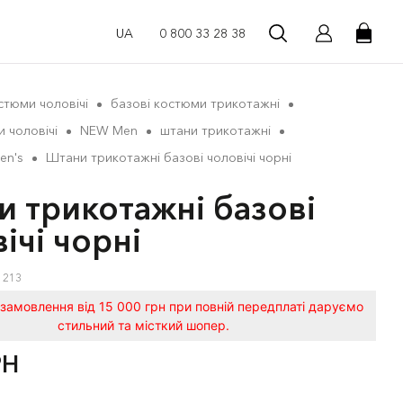
UA
0 800 33 28 38
стюми чоловічі
базові костюми трикотажні
 чоловічі
NEW Men
штани трикотажні
Men's
Штани трикотажні базові чоловічі чорні
 трикотажні базові
ічі чорні
1213
замовлення від 15 000 грн при повній передплаті даруємо
стильний та місткий шопер.
РН