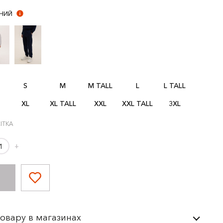
НИЙ
S
M
M TALL
L
L TALL
XL
XL TALL
XXL
XXL TALL
3XL
ІТКА
+
товару в магазинах