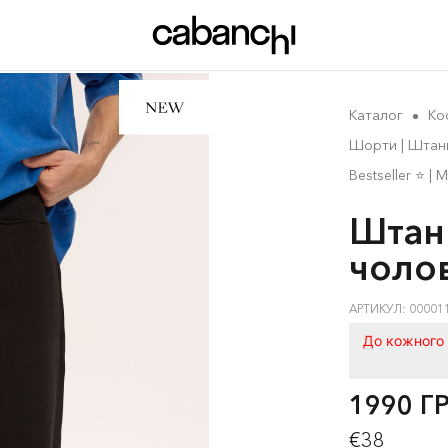
Каталог
Ко
Шорти | Штани
Bestseller ⭐️ | 
Штани
чолов
АРТИКУЛ: 00001
До кожного 
1990 Г
€38