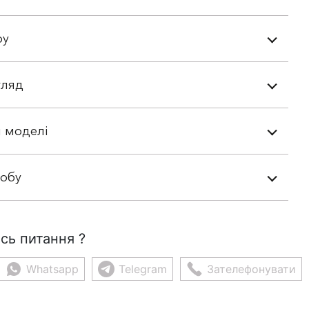
ру
гляд
 моделі
робу
сь питання ?
Whatsapp
Telegram
Зателефонувати