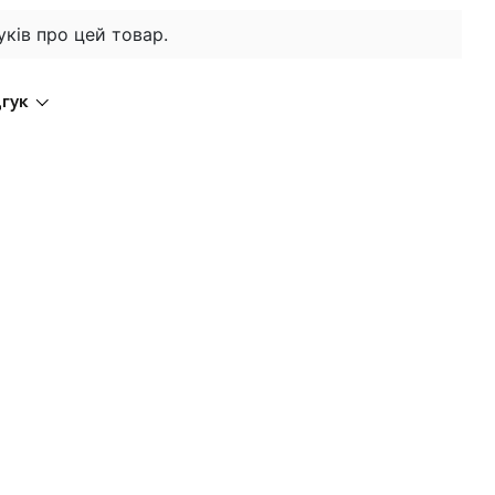
уків про цей товар.
дгук