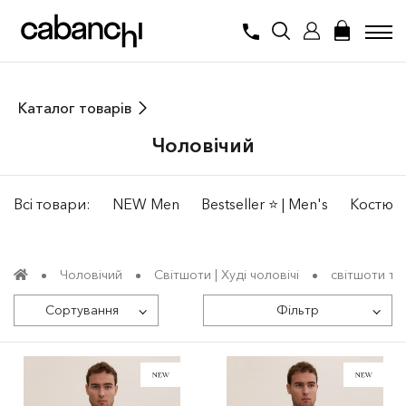
Каталог товарів
Чоловiчий
Всі товари:
NEW Men
Bestseller ⭐️ | Men's
Костюми
Чоловiчий
Світшоти | Худі чоловiчi
світшоти тр
Сортування
Фільтр