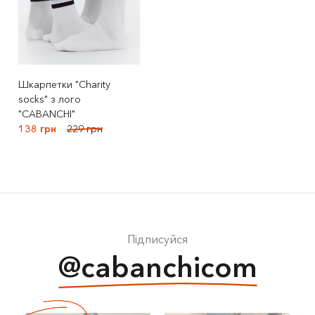
Шкарпетки "Charity
socks" з лого
"CABANCHI"
138 грн
229 грн
Підписуйся
@cabanchicom