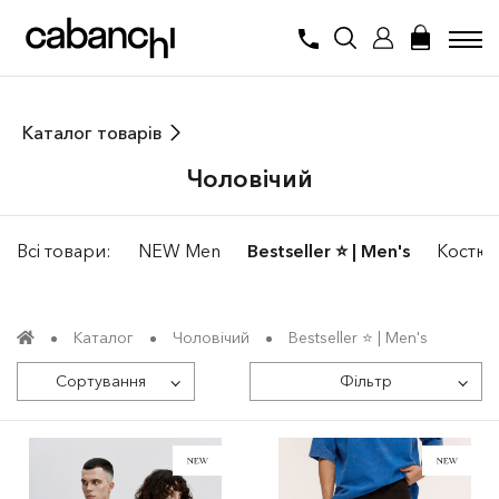
Каталог товарів
Чоловiчий
Всі товари:
NEW Men
Bestseller ⭐️ | Men's
Костюм
Каталог
Чоловiчий
Bestseller ⭐️ | Men's
Сортування
Фільтр