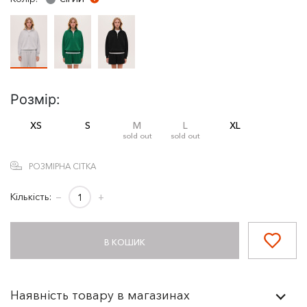
Розмір:
XS
S
M
L
XL
sold out
sold out
РОЗМІРНА СІТКА
Кількість:
−
+
В КОШИК
Наявність товару в магазинах