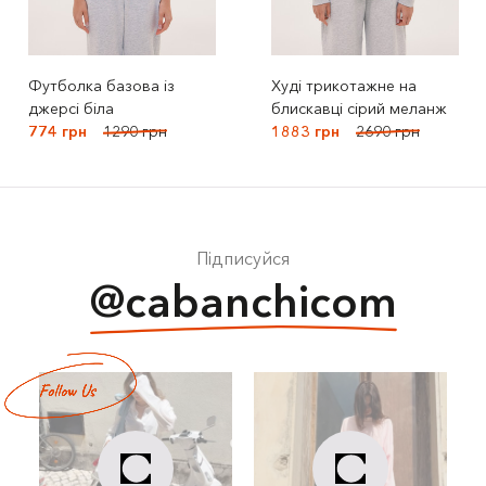
Футболка базова із
Худі трикотажне на
джерсі біла
блискавці сірий меланж
774 грн
1290 грн
1883 грн
2690 грн
Підписуйся
@cabanchicom