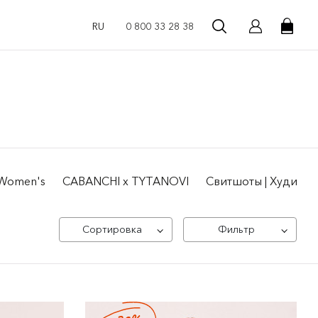
RU
0 800 33 28 38
| Women's
CABANCHI x TYTANOVI
Свитшоты | Худи же
Сортировка
Фильтр