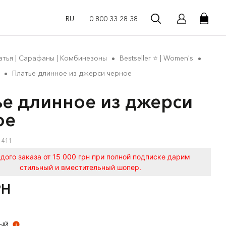
RU
0 800 33 28 38
атья | Сарафаны | Комбинезоны
Bestseller ⭐️ | Women's
Платье длинное из джерси черное
ье длинное из джерси
ое
1411
дого заказа от 15 000 грн при полной подписке дарим
стильный и вместительный шопер.
РН
НЫЙ