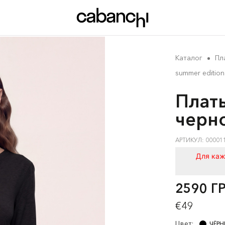
Каталог
Пл
summer edition
Плат
черн
АРТИКУЛ: 00001
Для каж
2590 Г
€49
Цвет:
ЧЁР