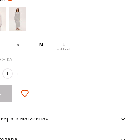
S
M
L
sold out
 СЕТКА
+
У
вара в магазинах
товара