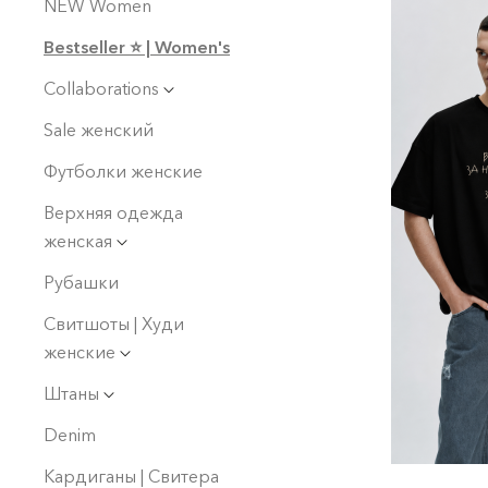
NEW Women
Bestseller ⭐️ | Women's
Collaborations
Sale женский
Футболки женские
Верхняя одежда
женская
Рубашки
Свитшоты | Худи
женские
Штаны
Denim
Кардиганы | Свитера