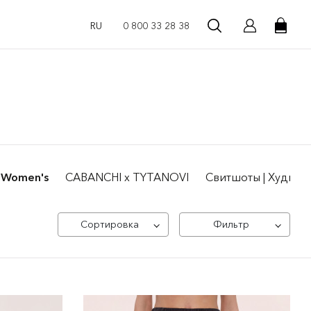
RU
0 800 33 28 38
 | Women's
CABANCHI x TYTANOVI
Свитшоты | Худи ж
Сортировка
Фильтр