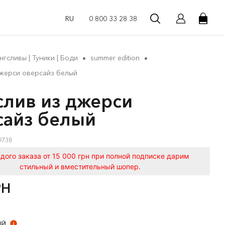
RU
0 800 33 28 38
нгсливы | Туники | Боди
summer edition
джерси оверсайз белый
слив из джерси
сайз белый
9738
дого заказа от 15 000 грн при полной подписке дарим
стильный и вместительный шопер.
РН
ЫЙ