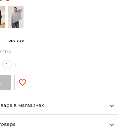
one size
 СЕТКА
+
У
вара в магазинах
товара