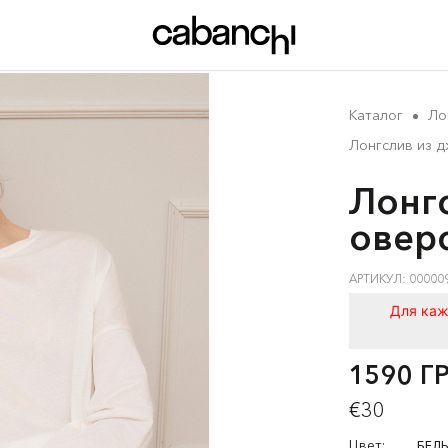
Каталог
Ло
Лонгслив из 
Лонг
овер
АРТИКУЛ: 00000
Для каж
1590 Г
€30
Цвет:
БЕЛ