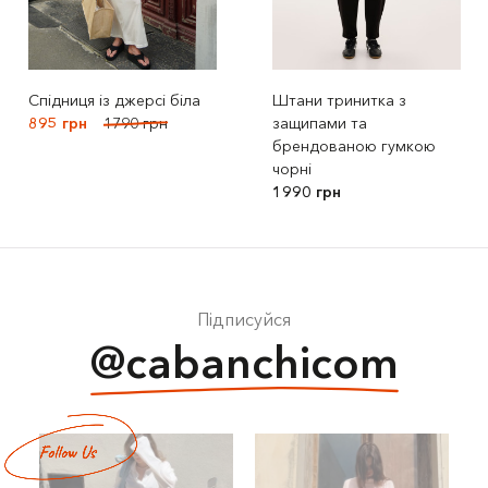
Спідниця із джерсі біла
Штани тринитка з
895 грн
1790 грн
защипами та
брендованою гумкою
чорні
1990 грн
Підписуйся
@cabanchicom