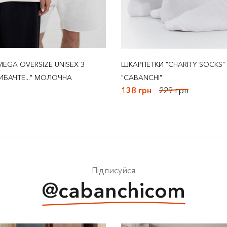
EGA OVERSIZE UNISEX З
ШКАРПЕТКИ "CHARITY SOCKS"
ИБАЧТЕ..." МОЛОЧНА
"CABANCHI"
138 грн
229 грн
Підписуйся
@cabanchicom