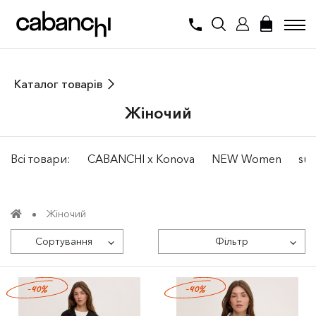
Каталог товарів
Жiночий
Всі товари:
CABANCHI x Konova
NEW Women
sum
Жiночий
Сортування
Фільтр
-40%
-40%