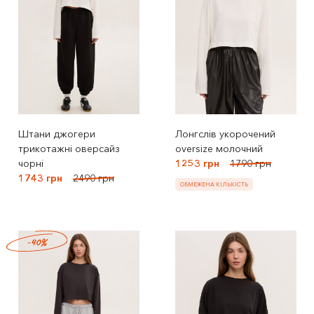
Штани джогери
Лонгслів укорочений
трикотажні оверсайз
oversize молочний
чорні
1253 грн
1790 грн
1743 грн
2490 грн
ОБМЕЖЕНА КІЛЬКІСТЬ
-40%