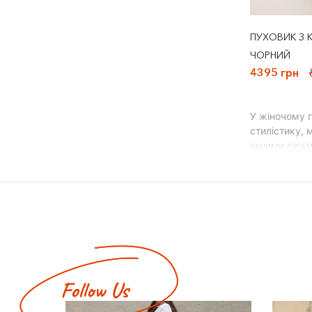
ПУХОВИК З 
ЧОРНИЙ
4395 грн
У жіночому г
стилістику, 
іншими речам
Куртки
Ідеальний ва
смак:
вітровк
бомбер
джинсо
парки;
безрук
пухови
трансф
При виборі к