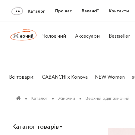
Про нас
Вакансії
Контакти
Каталог
Жiночий
Чоловiчий
Аксесуари
Bestseller
Всі товари:
CABANCHI x Konova
NEW Women
s
Каталог
Жiночий
Верхній одяг жіночий
Каталог товарів