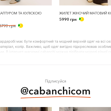
КАПТУРОМ ТА КУЛІСКОЮ
ЖИЛЕТ ЖІНОЧИЙ МАТОВИЙ К
5990 грн
8790 грн
ардеробі має бути комфортний та модний верхній одяг на всі се
матеріал, колір. Важливо, щоб одяг вигідно підкреслював особлив
и. В інтернет-магазині cabanchi можна підібрати моделі різної се
ріант для жінок, які шукають щось практичне, зручне та на кож
и;
и;
Підписуйся
ві куртки;
@cabanchicom
авки;
ки;
ормери.
уртки варто враховувати особливості фігури. Наприклад, жінка