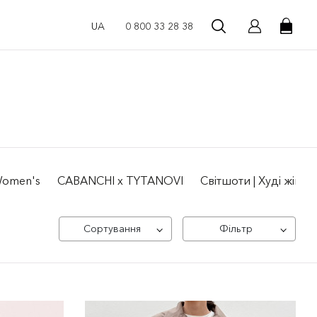
UA
0 800 33 28 38
 Women's
CABANCHI x TYTANOVI
Світшоти | Худі жіночі
Сортування
Фільтр