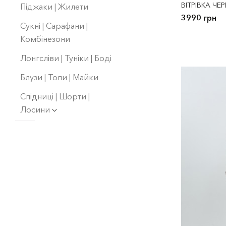
ВІТРІВКА ЧЕ
Піджаки | Жилети
3990 грн
Сукнi | Сарафани |
Комбінезони
Лонгсліви | Туніки | Боді
Блузи | Топи | Майки
Спідниці | Шорти |
Лосини