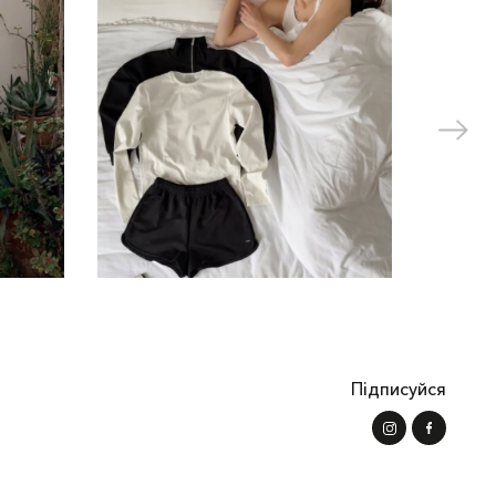
о крою, трошки розширені знизу. Високим та струнким
е верхній одяг на весну чи осінь, то варто звернути
 на літо можна взяти джинсову.
а нашому сайті є комфортні стьобані безрукавки, які
е буде парко та спекотно, коли вигляне сонце. Ці
вик нічого не знайти. Це своєрідна «капсула» що огортає
у асортименті моделі на будь-який смак: короткі та
 містять сучасні мікроволокна. Він не пропускає вітер та
му каталозі модель, яка вам до душі!
Підписуйся