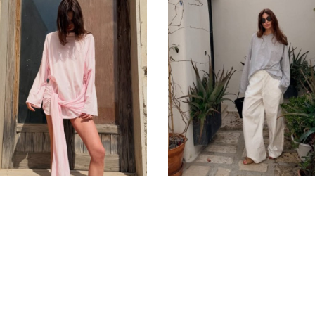
мами, особливо в області стегон, краще обирати фасони прямог
бре підходять дуті моделі з об’ємними рукавами.
алозі знайдуться куртки на всі сезони. Зокрема, якщо ви шукаєт
обані моделі. Для зими краще підійдуть утеплені довгі куртки, а
й варіант для міжсезоння, коли погода мінлива та примхлива. Н
 при різких поривах вітру чи дрібному дощику. При цьому в них н
монійно поєднуються з джинсами та спортивним одягом.
рібне теплий та зручний верхній одяг на зиму, то краще за пухо
плом та не дає змерзнути у морози й снігопади. Шукайте у нашом
 та лакові, різних кольорів!
 жіночий від бренду cabanchi зроблений з якісних матеріалів, що
е зберігає тепло та має гарну терморегуляцію. Обирайте у нашо