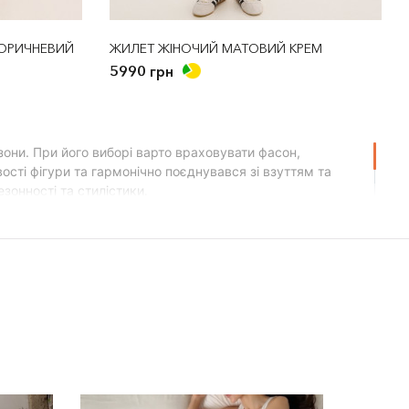
ОРИЧНЕВИЙ
ЖИЛЕТ ЖІНОЧИЙ МАТОВИЙ КРЕМ
5990 грн
зони. При його виборі варто враховувати фасон,
ості фігури та гармонічно поєднувався зі взуттям та
зонності та стилістики.
ен день. Серед асортименту курток є моделі на будь-який
м малого зросту краще пасують короткі моделі. Дамам з