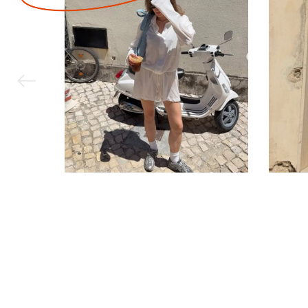
пишними фор
модницям до
У нашому кат
увагу на сть
Жилетки
Безпрограшни
зігріють вас
жилетки гар
Пуховики
Якщо вам пот
ваше тіло те
довгі, матові
Верхній одяг
вологу, добр