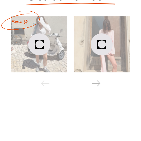
вибору при цьому – це матеріал виготовлення та
наявність утеплювача. Ось найпопулярніші моделі
залежно від сезонності:
Вітровка – зазвичай коротка, легка та зроблена з
поліестеру, нейлону або інших щільних матеріалів,
що не продуваються та не промокають. Найкраща
пора для носіння такої куртки – весна (квітень-
травень) та початок осені.
Джинсова куртка – легка та приємна на дотик,
може бути як класичного синього кольору, так і
білого або чорного. Це ідеальний літній варіант.
Стьобана – утеплена модель з поліестеру,
зазвичай з синтепоновим наповнювачем. Дуже
зручна та практична, захищає від дощу, вітру й
холоду. Сезонність цієї куртки – осінь (жовтень-
листопад) та початок весни.
Парка – теплий верхній одяг з капюшоном,
утепленою підкладкою та затяжками на талії й
унизу. Ця куртка демісезонна, а також підходить
для зими.
Пуховик – зимова куртка зі щільної тканини з