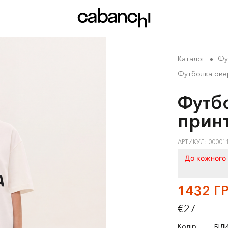
Каталог
Фу
Футболка овер
Футбо
принт
АРТИКУЛ: 00001
До кожного 
1432 Г
€27
Колір:
БІЛ