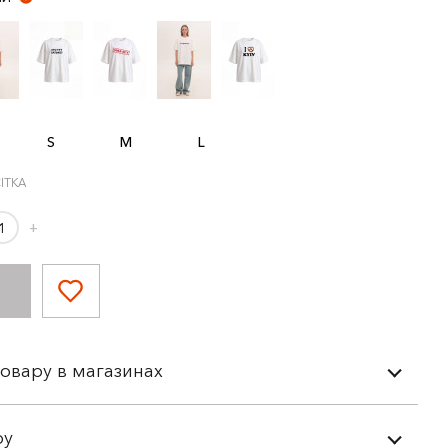
S
M
L
ІТКА
+
товару в магазинах
ру