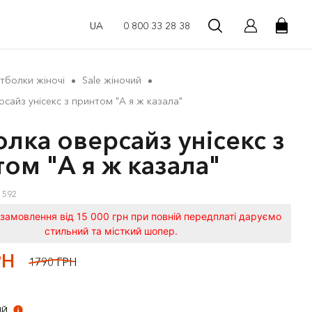
UA
0 800 33 28 38
тболки жіночі
Sale жіночий
сайз унісекс з принтом "А я ж казала"
лка оверсайз унісекс з
ом "А я ж казала"
1592
замовлення від 15 000 грн при повній передплаті даруємо
стильний та місткий шопер.
РН
1790 ГРН
ИЙ