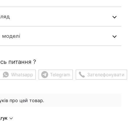
гляд
 моделі
сь питання ?
Whatsapp
Telegram
Зателефонувати
уків про цей товар.
дгук