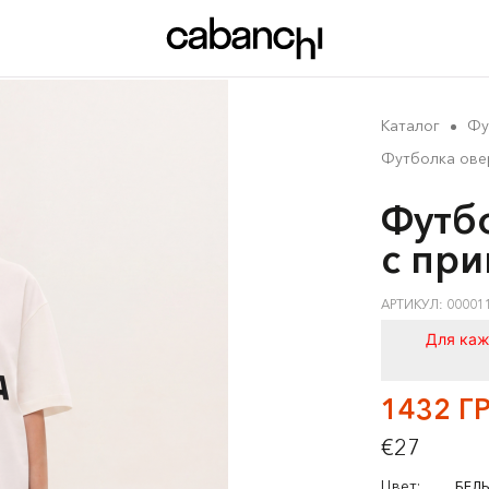
Каталог
Фу
Футболка овер
Футбо
с при
АРТИКУЛ: 00001
Для каж
1432 Г
€27
Цвет:
БЕЛ