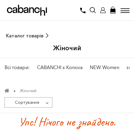
Каталог товарів
Жiночий
Всі товари:
CABANCHI x Konova
NEW Women
sum
Жiночий
Сортування
Упс! Нічого не знайдено.