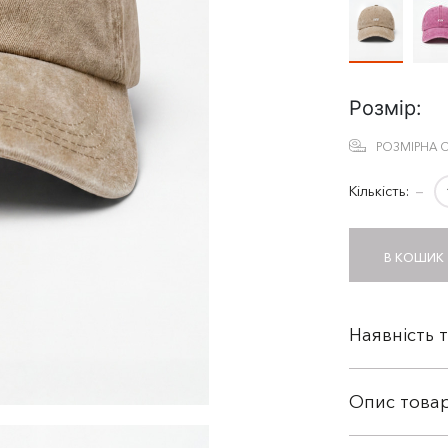
Розмір:
РОЗМІРНА С
Кількість:
−
В КОШИК
Наявність 
Опис това