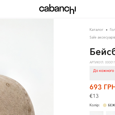
Каталог
Го
Sale аксесуарі
Бейсб
АРТИКУЛ: 00001
До кожного 
693 ГР
€13
Колір:
БЕЖ