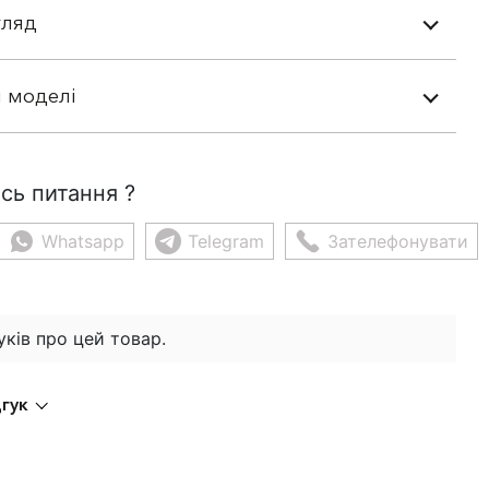
гляд
 моделі
сь питання ?
Whatsapp
Telegram
Зателефонувати
уків про цей товар.
дгук