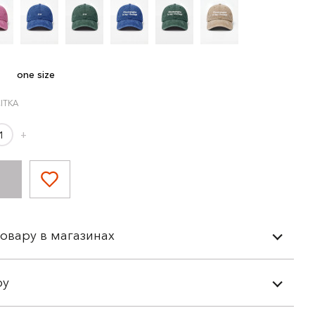
one size
ІТКА
+
товару в магазинах
ру