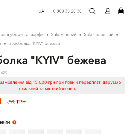
UA
0 800 33 28 38
ловні убори та шарфи
Sale жіночий
Sale чоловічий
в
Бейсболка "KYIV" бежева
олка "KYIV" бежева
1629
замовлення від 15 000 грн при повній передплаті даруємо
стильний та місткий шопер.
Н
990 ГРН
ЕВИЙ