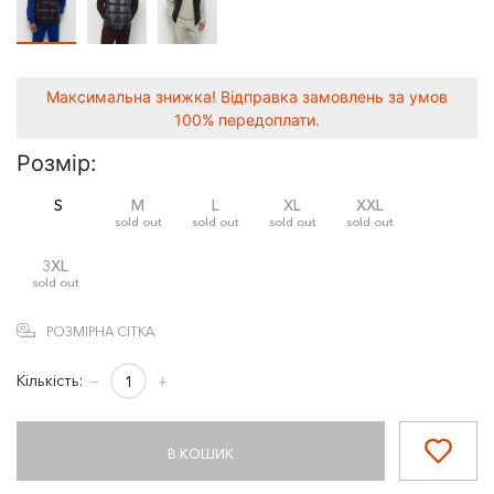
Максимальна знижка! Відправка замовлень за умов
100% передоплати.
Розмір:
S
M
L
XL
XXL
sold out
sold out
sold out
sold out
3XL
sold out
РОЗМІРНА СІТКА
Кількість:
−
+
В КОШИК