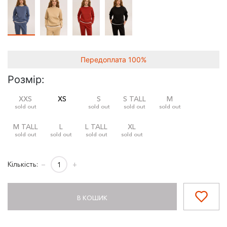
Передоплата 100%
Розмір:
XXS
XS
S
S TALL
M
sold out
sold out
sold out
sold out
M TALL
L
L TALL
XL
sold out
sold out
sold out
sold out
Кількість:
−
+
В КОШИК