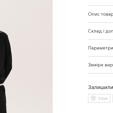
Опис това
Склад і до
Параметри
Заміри ви
Залишили
Viber