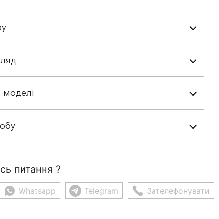
ру
гляд
 моделі
робу
сь питання ?
Whatsapp
Telegram
Зателефонувати