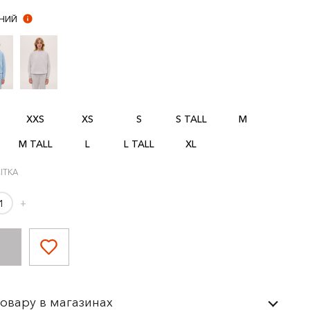
НИЙ
XXS
XS
S
S TALL
M
M TALL
L
L TALL
XL
ІТКА
+
товару в магазинах