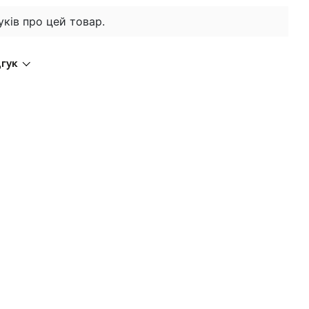
уків про цей товар.
дгук