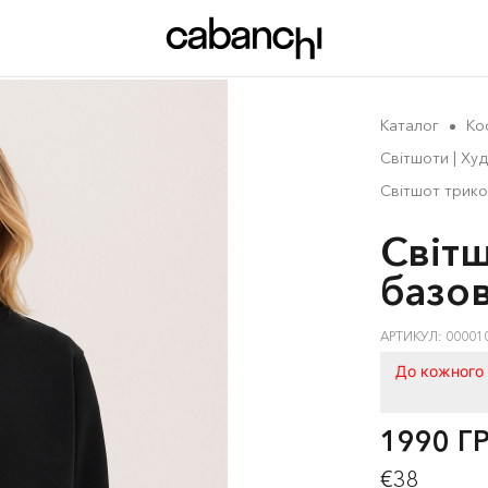
Каталог
Ко
Світшоти | Худ
Світшот трик
Світ
базо
АРТИКУЛ: 00001
До кожного 
1990 Г
€38