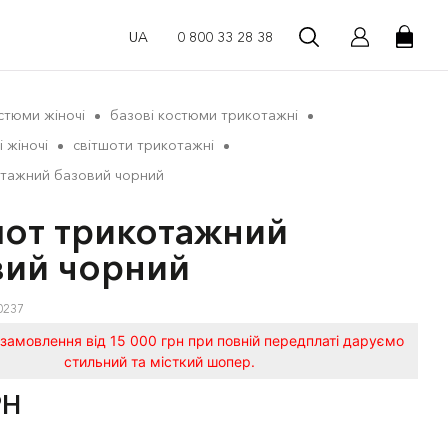
UA
0 800 33 28 38
стюми жіночі
базові костюми трикотажні
і жіночі
світшоти трикотажні
отажний базовий чорний
шот трикотажний
вий чорний
0237
замовлення від 15 000 грн при повній передплаті даруємо
стильний та місткий шопер.
РН