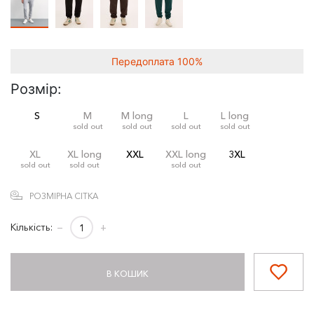
Передоплата 100%
Розмір:
S
M
M long
L
L long
sold out
sold out
sold out
sold out
XL
XL long
XXL
XXL long
3XL
sold out
sold out
sold out
РОЗМІРНА СІТКА
Кількість:
−
+
В КОШИК