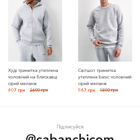
Худі тринитка утеплена
Світшот тринитка
чоловічий на блискавці
утеплена basic чоловічий
сірий меланж
сірий меланж
807 грн
2690 грн
567 грн
1890 грн
Підписуйся
@cabanchicom