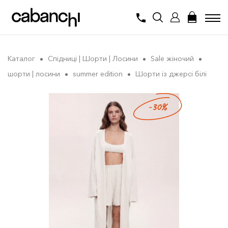
Каталог
Спідниці | Шорти | Лосини
Sale жіночий
шорти | лосини
summer edition
Шорти із джерсі білі
-30%