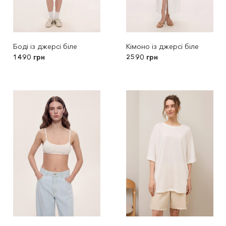
Боді із джерсі біле
Кімоно із джерсі біле
1490 грн
2590 грн