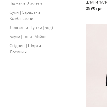
ШТАНИ ПАЛ
Піджаки | Жилети
2890 грн
Сукнi | Сарафани |
Комбінезони
Лонгсліви | Туніки | Боді
Блузи | Топи | Майки
Спідниці | Шорти |
Лосини