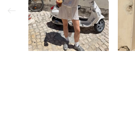
ви можете ку
додаванням в
В інтернет-м
підходить!
Корпоративне замовлення
Контакти
Вакансії