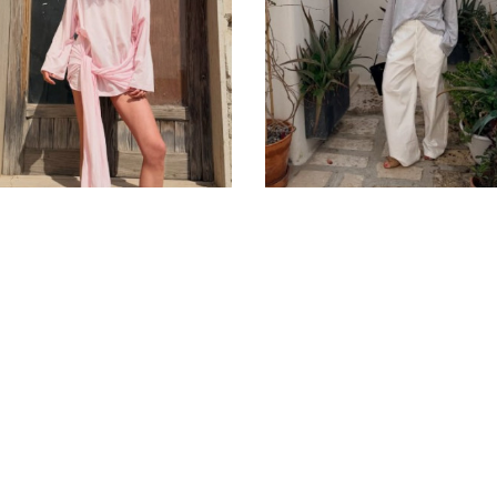
пити штани жіночі з льону, бавовни, котону, віскози. Також для 
іскозних та нейлонових волокон. Ця тканина краще тримає форм
агазині cabanchi можна купити штани на літо, весну та ранню ос
Політика конфіденційності
Публічний договір
Угода к