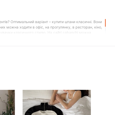
тів? Оптимальний варіант – купити штани класичні. Вони
них можна ходити в офіс, на прогулянку, в ресторан, кіно,
вувачки класичного стилю. На сайті cabanchi можна
о відповідають актуальним трендам. Ось найпопулярніші
и ширину поясу. Ці штани літні підкреслять вашу
дель не має жорстких розмірних рамок.
тикальним складкам зверху. Вони вигідно підкреслюють
ід класичні блузи та сорочки, так і під футболки, майки,
ють любительки вільного «піжамного» стилю, які не
ності та довговічності. Адже ми використовуємо
рають на сонці й не псуються від прання. На нашому сайті