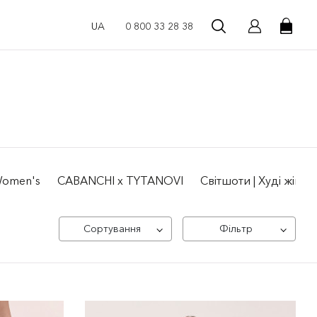
UA
0 800 33 28 38
 Women's
CABANCHI x TYTANOVI
Світшоти | Худі жіночі
Сортування
Фільтр