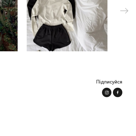
літніх речей ми використовуємо змішаний льон – з
у, не створює заломів та зморшок під час носіння.
інь. Гортайте каталог, щоб обрати модель, яка вам
Підписуйся
ористувача
Доставка і Оплата
Повернення товару