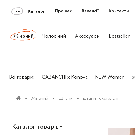
Про нас
Вакансії
Контакти
Каталог
Жiночий
Чоловiчий
Аксесуари
Bestseller
Всі товари:
CABANCHI x Konova
NEW Women
s
Жiночий
Штани
штани текcтильні
Каталог товарів