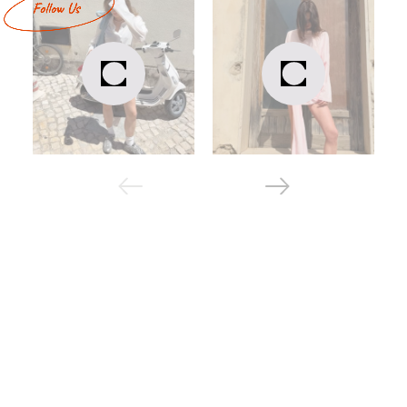
стиль, то шорты – идеальный выбор для вас. Они хорошо
сочетаются с футболками и топами, также их можно
надеть под рубашку. В нашем каталоге есть модели из
разных тканей:
из льна – комфортные летние шорты женские,
хорошо поглощающие влагу и выгодно
подчеркивающие фигуру;
из плащевки – идеально подходят для спортивных
тренировок;
из коттона – эти шорты женские стильные и
элегантные, они хорошо впишутся даже в офисный
образ;
из трехнитки – модель для осенней прохладной
погоды.
Женственные юбки
В любое время юбка женская остается актуальной и
уместной, однако ее фасоны меняются. Вот самые
популярные модели из нашего ассортимента:
длинная в форме трапеции – элегантная юбка
летняя, хорошо сочетается с топами и майками;
с сборкой и боковым разрезом – экстравагантный
вариант для тех, кто любит привлекать внимание;