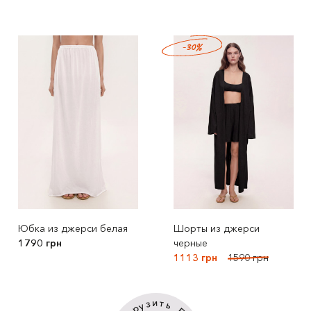
-30%
Юбка из джерси белая
Шорты из джерси
1790 грн
черные
1113 грн
1590 грн
и
т
з
ь
у
р