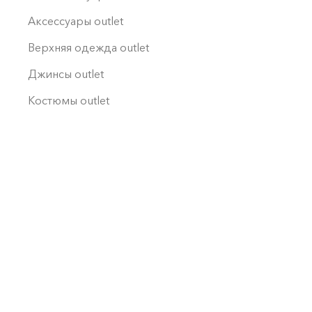
Аксессуары outlet
Верхняя одежда outlet
Джинсы outlet
Костюмы outlet
Лонгсливы | Боди оutlet
Пиджаки | Жилеты outlet
Платья | Туники |
Комбинезоны outlet
Рубашки | Блузы outlet
Футболки | Топы | Майки
outlet
Штаны | Брюки outlet