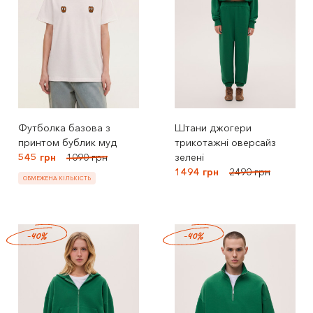
Футболка базова з
Штани джогери
принтом бублик муд
трикотажні оверсайз
545 грн
1090 грн
зелені
1494 грн
2490 грн
ОБМЕЖЕНА КІЛЬКІСТЬ
-40%
-40%