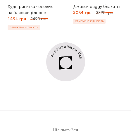
Худі тринитка чоловіче
Джинси baggy блакитні
на блискавці чорне
2034 грн
3390 грн
1494 грн
2490 грн
ОБМЕЖЕНА КІЛЬКІСТЬ
ОБМЕЖЕНА КІЛЬКІСТЬ
ж
а
т
и
н
т
а
и
в
Щ
а
З
е
Підписуйся