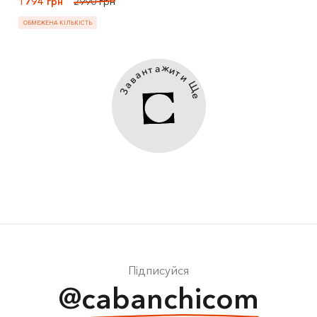
1794 грн
2990 грн
ОБМЕЖЕНА КІЛЬКІСТЬ
ж
а
т
и
н
т
а
и
в
Щ
а
З
е
Підписуйся
@cabanchicom