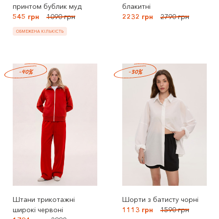
принтом бублик муд
блакитні
545 грн
1090 грн
2232 грн
2790 грн
ОБМЕЖЕНА КІЛЬКІСТЬ
-40%
-30%
Штани трикотажні
Шорти з батисту чорні
широкі червоні
1113 грн
1590 грн