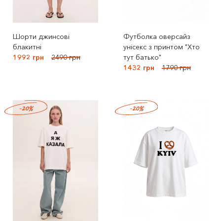
Шорти джинсові
Футболка оверсайз
блакитні
унісекс з принтом "Хто
1992 грн
2490 грн
тут батько"
1432 грн
1790 грн
-20%
-20%