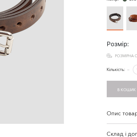
Розмір:
РОЗМІРНА С
Кількість:
−
В КОШИК
Опис това
Склад і до