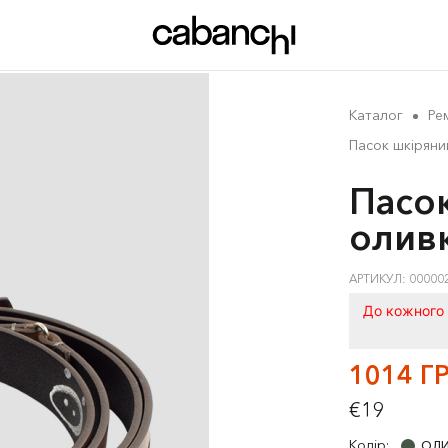
Каталог
Рем
Пасок шкіряни
Пасок
олив
АРТИКУЛ: 00000
До кожного 
1014 Г
€19
Колір:
ОЛИ