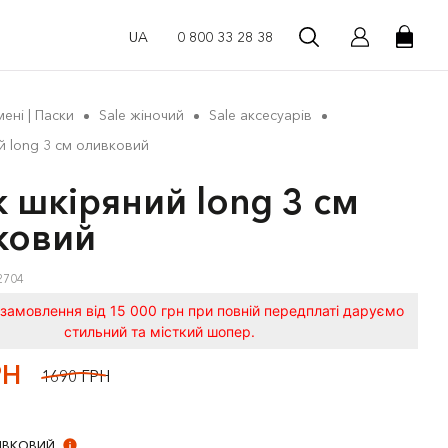
UA
0 800 33 28 38
ені | Паски
Sale жіночий
Sale аксесуарів
й long 3 см оливковий
 шкіряний long 3 см
ковий
2704
замовлення від 15 000 грн при повній передплаті даруємо
стильний та місткий шопер.
РН
1690 ГРН
ВКОВИЙ