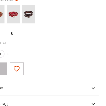
U
ІТКА
+
ру
гляд