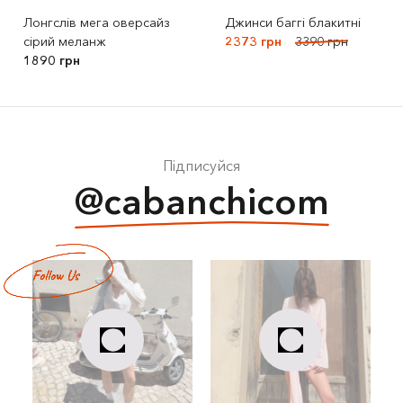
Лонгслів мега оверсайз
Джинси баггі блакитні
сірий меланж
2373 грн
3390 грн
1890 грн
Підписуйся
@cabanchicom