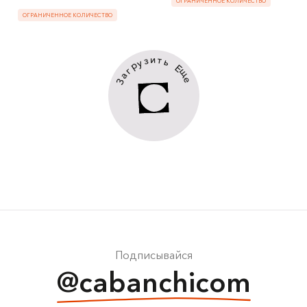
ОГРАНИЧЕННОЕ КОЛИЧЕСТВО
ОГРАНИЧЕННОЕ КОЛИЧЕСТВО
и
т
з
ь
у
р
Е
г
щ
а
е
З
Подписывайся
@cabanchicom