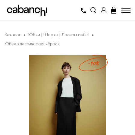
Каталог
Юбки | Шорты | Лосины outlet
Юбка классическая чёрная
-90%