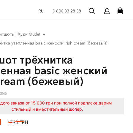
RU
0 800 33 28 38
итшоты | Худи Outlet
итка утепленная basic женский irish cream (бежевый)
шот трёхнитка
енная basic женский
 cream (бежевый)
0845
дого заказа от 15 000 грн при полной подписке дарим
стильный и вместительный шопер.
Н
1790 ГРН