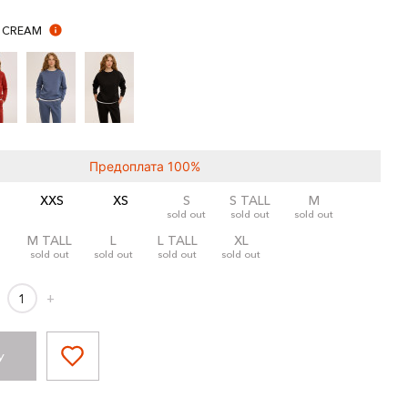
H CREAM
Предоплата 100%
XXS
XS
S
S TALL
M
sold out
sold out
sold out
M TALL
L
L TALL
XL
sold out
sold out
sold out
sold out
+
У