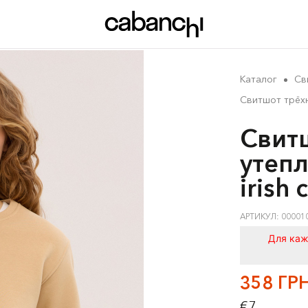
Каталог
Св
Свитшот трёхн
Свит
утепл
irish
АРТИКУЛ: 00001
Для каж
358 ГР
€7