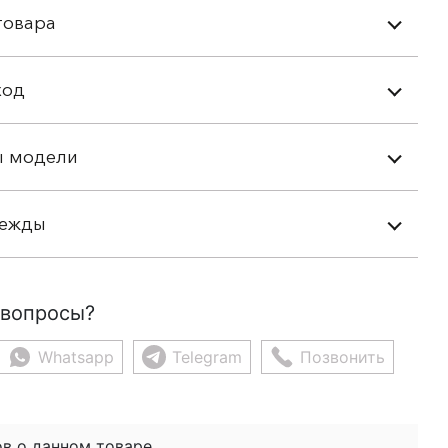
товара
ход
ы модели
дежды
 вопросы?
Whatsapp
Telegram
Позвонить
в о данном товаре.