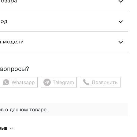
товара
ход
ы модели
 вопросы?
Whatsapp
Telegram
Позвонить
в о данном товаре.
зыв