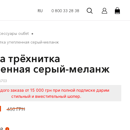
RU
0 800 33 28 38
сессуары outlet
тка утепленная серый-меланж
а трёхнитка
ленная серый-меланж
6703
дого заказа от 15 000 грн при полной подписке дарим
стильный и вместительный шопер.
Н
650 ГРН
ЫЙ