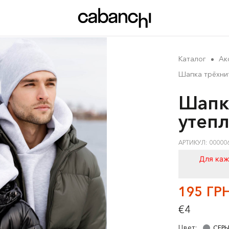
Каталог
Ак
Шапка трёхни
Шапк
утеп
АРТИКУЛ: 00000
Для каж
195 ГР
€4
Цвет:
СЕР