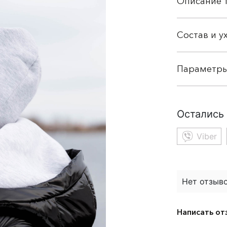
Описание 
Состав и у
Параметр
Остались
Viber
Нет отзыво
Написать от