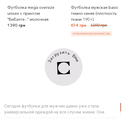
Футболка mega oversize
Футболка мужская basic
unisex с принтом
темно-синяя (плотность
"Вибачте..." молочная
ткани 190 г)
1390 грн
654 грн
1090 грн
ОГРАНИЧЕННОЕ КОЛИЧЕСТВО
и
т
з
ь
у
р
Е
г
щ
а
е
З
Сегодня футболка для мужчин давно уже стала
универсальной одеждой на все случаи жизни. Она
гармонично подходит под джинсы, шорты, классические
штаны и спортивные штаны. В ней можно ходить на