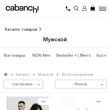
Каталог товаров
Мужской
Все товары:
NEW Men
Bestseller ⭐️ | Men's
Костю
Каталог
Мужской
Футболки мужские
Сортировка
Фильтр