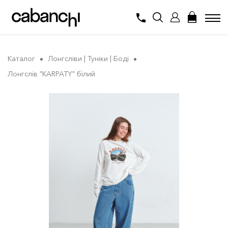
Каталог
Лонгсліви | Туніки | Боді
Лонгслів "KARPATY" білий