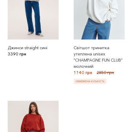
Джинси straight сині
Світшот тринитка
3390 грн
утеплена unisex
"CHAMPAGNE FUN CLUB"
молочний
1140 грн
2850 грн
ОБМЕЖЕНА КІЛЬКІСТЬ