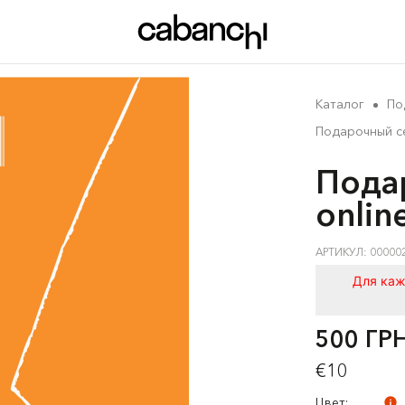
Каталог
По
Подарочный се
Пода
onlin
АРТИКУЛ: 00000
Для каж
500 ГР
€10
Цвет: